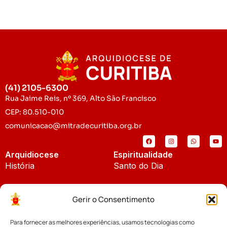
(41) 2105-6300
Rua Jaime Reis, nº 369, Alto São Francisco
CEP: 80.510-010
comunicacao@mitradecuritiba.org.br
Arquidiocese
Espiritualidade
História
Santo do Dia
Padroeira
Liturgia Diária
Gerir o Consentimento
Brasão
Bíblia Online
Para fornecer as melhores experiências, usamos tecnologias como
Notícias
Cúria Diocesana