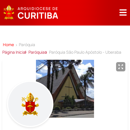
Home
Paróquia
>
Página Inicial
Paróquias
Paróquia São Paulo Apóstolo - Uberaba