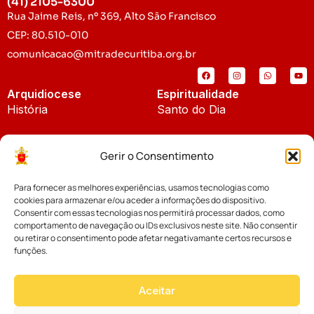
(41) 2105-6300
Rua Jaime Reis, nº 369, Alto São Francisco
CEP: 80.510-010
comunicacao@mitradecuritiba.org.br
Arquidiocese
Espiritualidade
História
Santo do Dia
Padroeira
Liturgia Diária
Gerir o Consentimento
Brasão
Bíblia Online
Para fornecer as melhores experiências, usamos tecnologias como
Notícias
Cúria Diocesana
cookies para armazenar e/ou aceder a informações do dispositivo.
Notícias da Arquidiocese
Consentir com essas tecnologias nos permitirá processar dados, como
Fundo Diocesano
comportamento de navegação ou IDs exclusivos neste site. Não consentir
Notícias Cáritas
ou retirar o consentimento pode afetar negativamante certos recursos e
funções.
Tribunal Eclesiástico
Notícias da Comissão
Vicariatos da Educação
Aceitar
Palavra dos Bispos