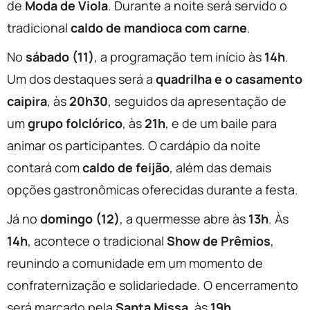
de
Moda de Viola
. Durante a noite será servido o
tradicional
caldo de mandioca com carne
.
No
sábado (11)
, a programação tem início às
14h
.
Um dos destaques será a
quadrilha e o casamento
caipira
, às
20h30
, seguidos da apresentação de
um
grupo folclórico
, às
21h
, e de um baile para
animar os participantes. O cardápio da noite
contará com
caldo de feijão
, além das demais
opções gastronômicas oferecidas durante a festa.
Já no
domingo (12)
, a quermesse abre às
13h
. Às
14h
, acontece o tradicional
Show de Prêmios
,
reunindo a comunidade em um momento de
confraternização e solidariedade. O encerramento
será marcado pela
Santa Missa
, às
19h
.