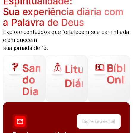
Espiritualidade:
Sua experiência diária com
a Palavra de Deus
Explore conteúdos que fortalecem sua caminhada
e enriquecem
sua jornada de fé.
Santo
Bíbli
Liturgia
do
Onli
Diária
Dia