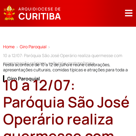
Home
Giro Paroquial
>
>
10 a 12/07: Paróquia São José Operário realiza quermesse com
programação religiosa, cultural e gastronômica
Festa acontece de 10 a 12 de julho e reúne celebrações,
apresentações culturais, comidas típicas e atrações para toda a
10 a 12/07:
Giro Paroquial
Paróquia São José
Operário realiza
quermesse com