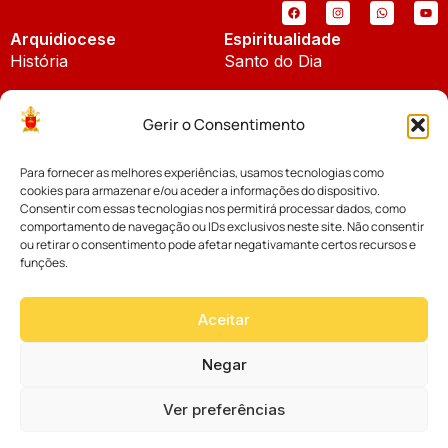
Arquidiocese
Espiritualidade
História
Santo do Dia
Padroeira
Liturgia Diária
Gerir o Consentimento
Brasão
Bíblia Online
Para fornecer as melhores experiências, usamos tecnologias como
Notícias
Cúria Diocesana
cookies para armazenar e/ou aceder a informações do dispositivo.
Notícias da Arquidiocese
Consentir com essas tecnologias nos permitirá processar dados, como
Fundo Diocesano
comportamento de navegação ou IDs exclusivos neste site. Não consentir
Notícias Cáritas
ou retirar o consentimento pode afetar negativamante certos recursos e
funções.
Tribunal Eclesiástico
Notícias da Comissão
Vicariatos da Educação
Aceitar
Palavra dos Bispos
Eventos
Negar
Ver preferências
Website desenvolvido com muito