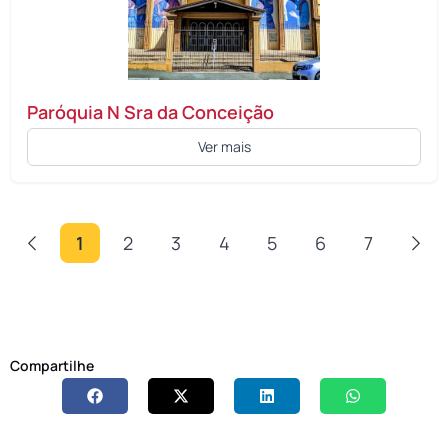
Paróquia N Sra da Conceição
Ver mais
1
2
3
4
5
6
7
Compartilhe