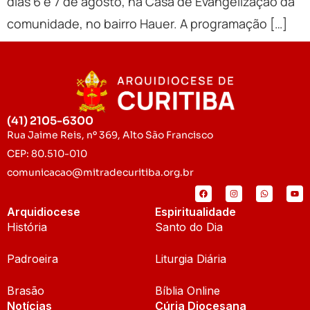
dias 6 e 7 de agosto, na Casa de Evangelização da
comunidade, no bairro Hauer. A programação […]
(41) 2105-6300
Rua Jaime Reis, nº 369, Alto São Francisco
CEP: 80.510-010
comunicacao@mitradecuritiba.org.br
Arquidiocese
Espiritualidade
História
Santo do Dia
Padroeira
Liturgia Diária
Brasão
Bíblia Online
Notícias
Cúria Diocesana