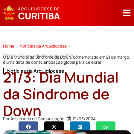
Home
Notícias da Arquidiocese
>
>
21/3: Dia Mundial da Síndrome de Down
O Dia Mundial da Síndrome de Down, comemorado em 21 de março,
é uma data de conscientização global para celebrar
21/3: Dia Mundial
Notícias da Arquidiocese
da Síndrome de
Down
Por
Assessoria de Comunicação
21/03/2024