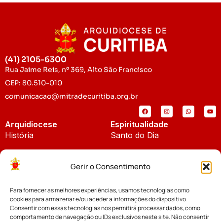
(41) 2105-6300
Rua Jaime Reis, nº 369, Alto São Francisco
CEP: 80.510-010
comunicacao@mitradecuritiba.org.br
Arquidiocese
Espiritualidade
História
Santo do Dia
Padroeira
Liturgia Diária
Gerir o Consentimento
Brasão
Bíblia Online
Para fornecer as melhores experiências, usamos tecnologias como
Notícias
Cúria Diocesana
cookies para armazenar e/ou aceder a informações do dispositivo.
Notícias da Arquidiocese
Consentir com essas tecnologias nos permitirá processar dados, como
Fundo Diocesano
comportamento de navegação ou IDs exclusivos neste site. Não consentir