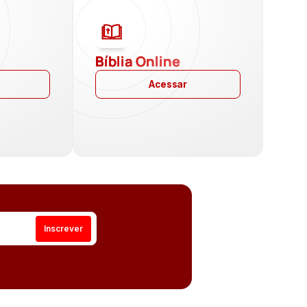
a
Bíblia Online
Acessar