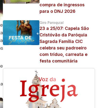
compra de ingressos
para o DNJ 2026
Giro Paroquial
de
23 a 25/07: Capela São
ta
Cristóvão da Paróquia
da
Sagrada Família CIC
os
celebra seu padroeiro
com tríduo, carreata e
festa comunitária
ue
 a