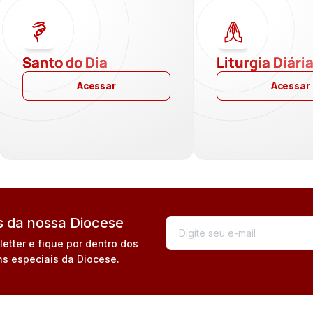
Santo do Dia
Liturgia Diári
Acessar
Acessar
 da nossa Diocese
tter e fique por dentro dos
s especiais da Diocese.