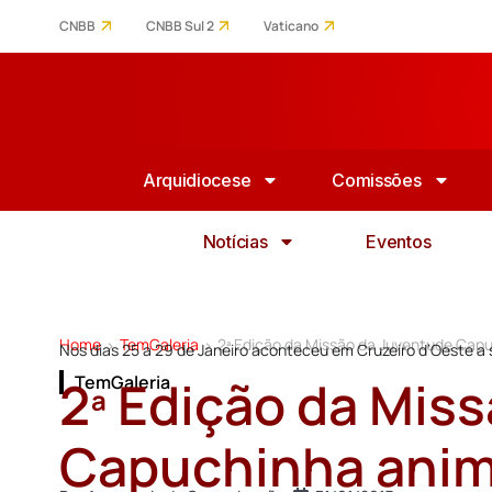
CNBB
CNBB Sul 2
Vaticano
Arquidiocese
Comissões
Notícias
Eventos
Home
TemGaleria
2ª Edição da Missão da Juventude Cap
>
>
Nos dias 25 a 29 de Janeiro aconteceu em Cruzeiro d’Oeste 
2ª Edição da Mis
TemGaleria
Capuchinha anim