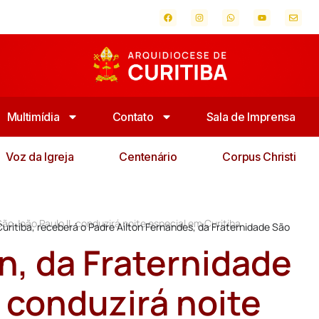
Multimídia
Contato
Sala de Imprensa
Voz da Igreja
Centenário
Corpus Christi
São João Paulo II, conduzirá noite especial em Curitiba
Curitiba, receberá o Padre Ailton Fernandes, da Fraternidade São
on, da Fraternidade
, conduzirá noite