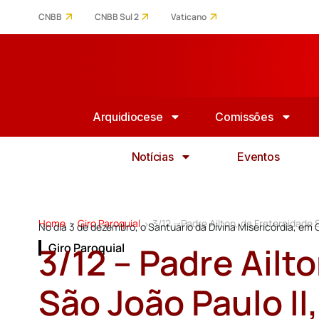
CNBB
CNBB Sul 2
Vaticano
Arquidiocese
Comissões
Notícias
Eventos
Home
Giro Paroquial
3/12 – Padre Ailton, da Fraternidade 
>
>
No dia 3 de dezembro, o Santuário da Divina Misericórdia, em 
3/12 – Padre Ailt
Giro Paroquial
São João Paulo II