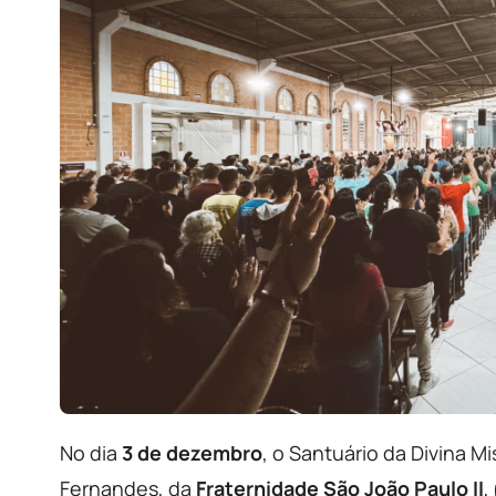
No dia
3 de dezembro
, o Santuário da Divina Mi
Fernandes, da
Fraternidade São João Paulo II
,