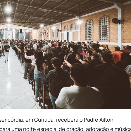
sericórdia, em Curitiba, receberá o Padre Ailton
 para uma noite especial de oração, adoração e música