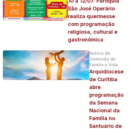
10 a 12/07: Paróquia
São José Operário
realiza quermesse
com programação
religiosa, cultural e
gastronômica
Notícia da
Comissão da
Família e Vida
Arquidiocese
de Curitiba
abre
programação
da Semana
Nacional da
Família no
Santuário de