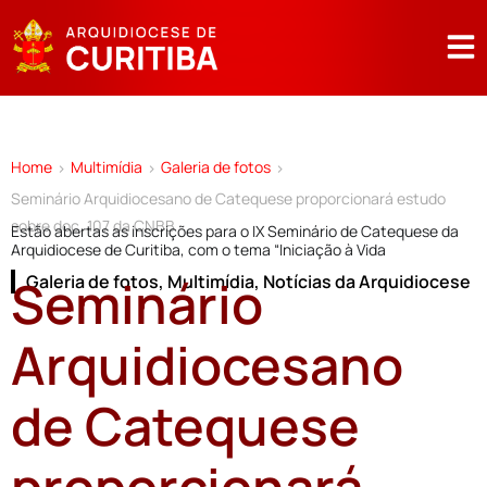
Home
Multimídia
Galeria de fotos
>
>
>
Seminário Arquidiocesano de Catequese proporcionará estudo
sobre doc. 107 da CNBB
Estão abertas as inscrições para o IX Seminário de Catequese da
Arquidiocese de Curitiba, com o tema “Iniciação à Vida
Seminário
Galeria de fotos
,
Multimídia
,
Notícias da Arquidiocese
Arquidiocesano
de Catequese
proporcionará