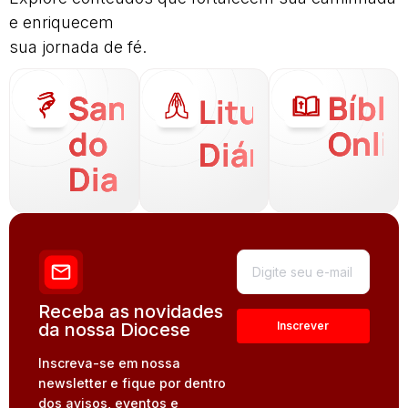
e enriquecem
sua jornada de fé.
Santo
Bíbli
Liturgia
do
Onli
Diária
Dia
Receba as novidades
da nossa Diocese
Inscreva-se em nossa
newsletter e fique por dentro
dos avisos, eventos e