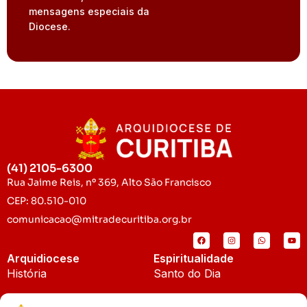
mensagens especiais da
Diocese.
(41) 2105-6300
Rua Jaime Reis, nº 369, Alto São Francisco
CEP: 80.510-010
comunicacao@mitradecuritiba.org.br
Arquidiocese
Espiritualidade
História
Santo do Dia
Padroeira
Liturgia Diária