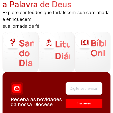
a Palavra de Deus
Explore conteúdos que fortalecem sua caminhada
e enriquecem
sua jornada de fé.
Santo
Bíbli
Liturgia
do
Onli
Diária
Dia
Receba as novidades
da nossa Diocese