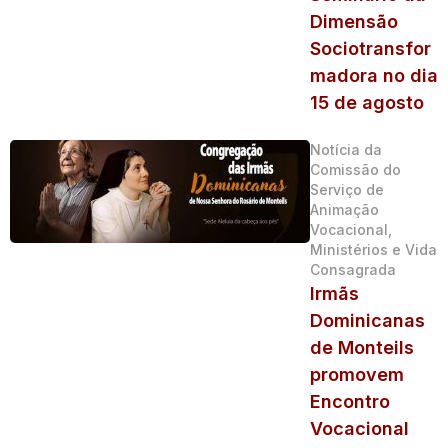
Dimensão
Sociotransfor
madora no dia
15 de agosto
Notícia da
Comissão do
Serviço de
Animação
Vocacional,
Ministérios e Vida
Consagrada
Irmãs
Dominicanas
de Monteils
promovem
Encontro
Vocacional