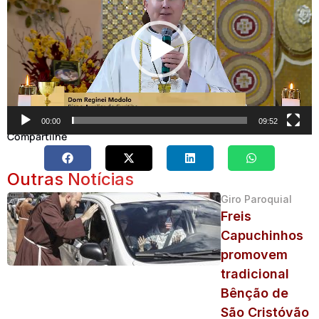
vídeo
00:00
09:52
Compartilhe
Outras Notícias
Giro Paroquial
Freis
Capuchinhos
promovem
tradicional
Bênção de
São Cristóvão