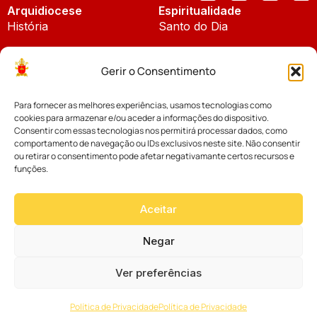
Arquidiocese
Espiritualidade
História
Santo do Dia
Padroeira
Liturgia Diária
Gerir o Consentimento
Brasão
Bíblia Online
Para fornecer as melhores experiências, usamos tecnologias como
Notícias
Cúria Diocesana
cookies para armazenar e/ou aceder a informações do dispositivo.
Notícias da Arquidiocese
Consentir com essas tecnologias nos permitirá processar dados, como
Fundo Diocesano
comportamento de navegação ou IDs exclusivos neste site. Não consentir
Notícias Cáritas
ou retirar o consentimento pode afetar negativamante certos recursos e
funções.
Tribunal Eclesiástico
Notícias da Comissão
Vicariatos da Educação
Aceitar
Palavra dos Bispos
Eventos
Negar
Ver preferências
Website desenvolvido com muito
Política de Privacidade
Política de Privacidade
por