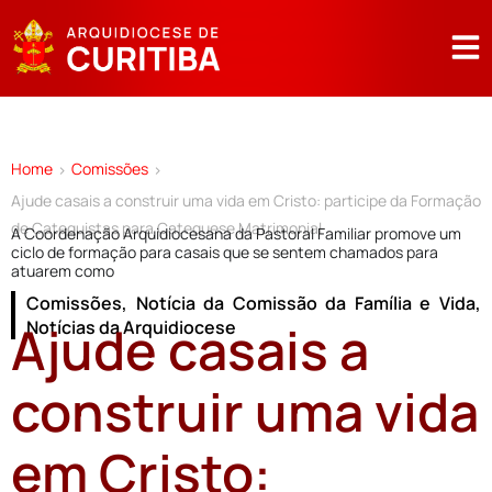
Home
Comissões
>
>
Ajude casais a construir uma vida em Cristo: participe da Formação
de Catequistas para Catequese Matrimonial
A Coordenação Arquidiocesana da Pastoral Familiar promove um
ciclo de formação para casais que se sentem chamados para
atuarem como
Comissões
,
Notícia da Comissão da Família e Vida
,
Ajude casais a
Notícias da Arquidiocese
construir uma vida
em Cristo: