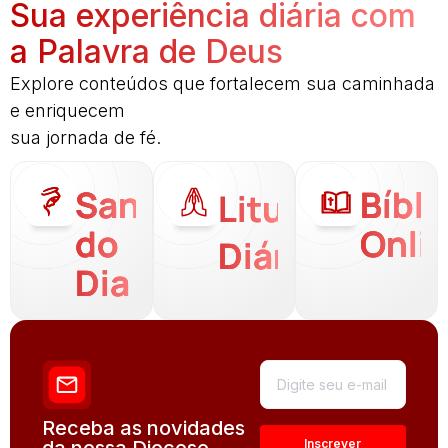
Sua experiência diária com
a Palavra de Deus
Explore conteúdos que fortalecem sua caminhada
e enriquecem
sua jornada de fé.
Santo
Bíbli
Liturgia
do
Onli
Diária
Dia
Receba as novidades