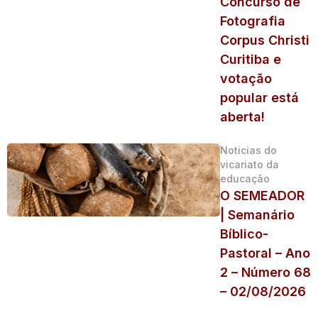
Concurso de
Fotografia
Corpus Christi
Curitiba e
votação
popular está
aberta!
Noticias do
vicariato da
educação
O SEMEADOR
| Semanário
Bíblico-
Pastoral – Ano
2 – Número 68
– 02/08/2026