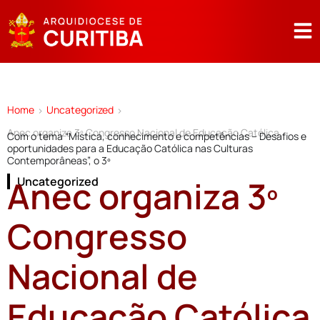
Home
Uncategorized
>
>
Anec organiza 3º Congresso Nacional de Educação Católica
Com o tema “Mística, conhecimento e competências – Desafios e
oportunidades para a Educação Católica nas Culturas
Contemporâneas”, o 3º
Anec organiza 3º
Uncategorized
Congresso
Nacional de
Educação Católica