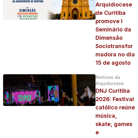
Arquidiocese
de Curitiba
promove I
Seminário da
Dimensão
Sociotransfor
madora no dia
15 de agosto
Notícias da
Arquidiocese
DNJ Curitiba
2026: Festival
católico reúne
música,
skate, games
e