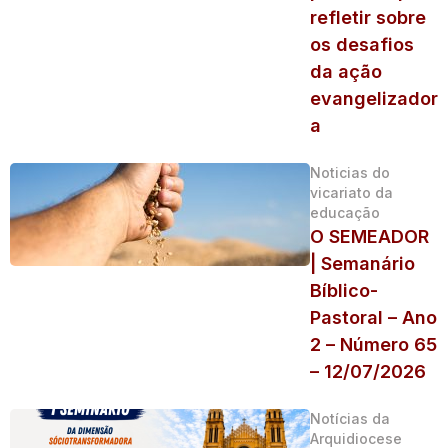
refletir sobre
os desafios
da ação
evangelizador
a
Noticias do
vicariato da
educação
O SEMEADOR
| Semanário
Bíblico-
Pastoral – Ano
2 – Número 65
– 12/07/2026
Notícias da
Arquidiocese