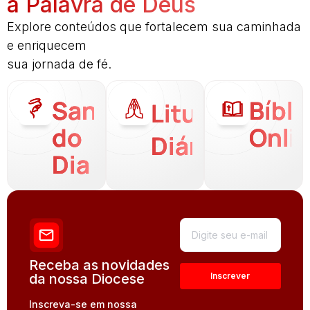
a Palavra de Deus
Explore conteúdos que fortalecem sua caminhada
e enriquecem
sua jornada de fé.
Santo
Bíbli
Liturgia
do
Onli
Diária
Dia
Receba as novidades
da nossa Diocese
Inscreva-se em nossa