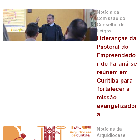
Notícia da
Comissão do
Conselho de
Leigos
Lideranças da
Pastoral do
Empreendedo
r do Paraná se
reúnem em
Curitiba para
fortalecer a
missão
evangelizador
a
Notícias da
Arquidiocese