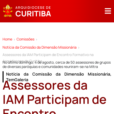
Home
Comissões
>
>
Notícia da Comissão da Dimensão Missionária
>
Assessores da IAM Participam de Encontro Formativo na
Arquidiocese de Curitiba
No último domingo, 4 de agosto, cerca de 50 assessores de grupos
de diversas paróquias e comunidades reuniram-se na Mitra
Notícia da Comissão da Dimensão Missionária
,
Assessores da
TemGaleria
IAM Participam de
Encontro