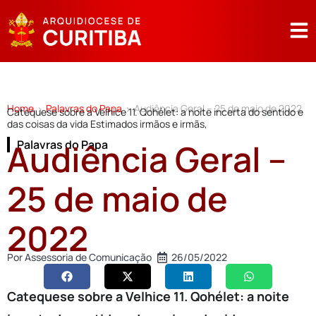
Home
Palavras do Papa
Audiência Geral – 25 de maio de 2022
>
>
Catequese sobre a Velhice 11. Qohélet: a noite incerta do sentido e
das coisas da vida Estimados irmãos e irmãs,
Audiência Geral –
Palavras do Papa
25 de maio de
2022
Por
Assessoria de Comunicação
26/05/2022
Catequese sobre a Velhice 11. Qohélet: a noite