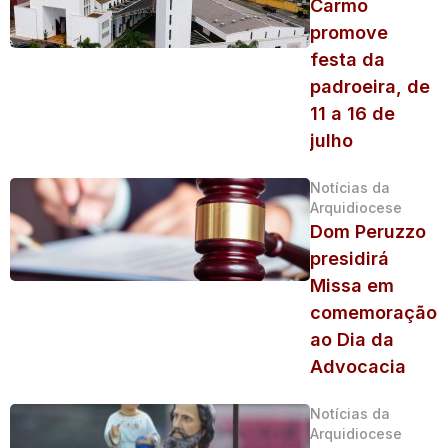
Carmo
promove
festa da
padroeira, de
11 a 16 de
julho
Notícias da
Arquidiocese
Dom Peruzzo
presidirá
Missa em
comemoração
ao Dia da
Advocacia
Notícias da
Arquidiocese