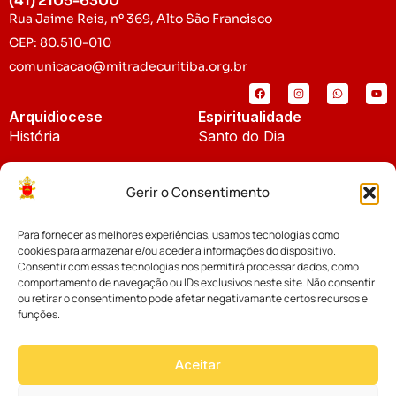
(41) 2105-6300
Rua Jaime Reis, nº 369, Alto São Francisco
CEP: 80.510-010
comunicacao@mitradecuritiba.org.br
Arquidiocese
Espiritualidade
História
Santo do Dia
Padroeira
Liturgia Diária
Gerir o Consentimento
Brasão
Bíblia Online
Para fornecer as melhores experiências, usamos tecnologias como
Notícias
Cúria Diocesana
cookies para armazenar e/ou aceder a informações do dispositivo.
Notícias da Arquidiocese
Consentir com essas tecnologias nos permitirá processar dados, como
Fundo Diocesano
comportamento de navegação ou IDs exclusivos neste site. Não consentir
Notícias Cáritas
ou retirar o consentimento pode afetar negativamante certos recursos e
funções.
Tribunal Eclesiástico
Notícias da Comissão
Vicariatos da Educação
Aceitar
Palavra dos Bispos