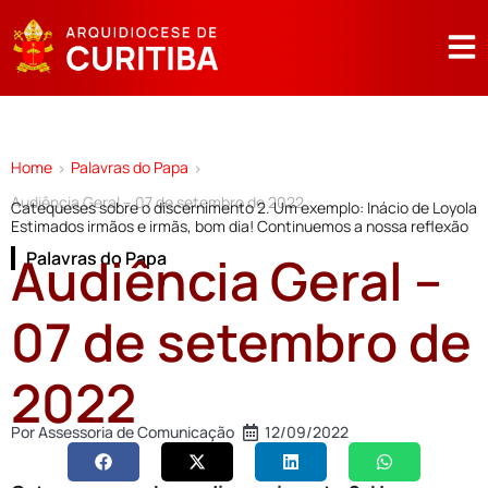
Home
Palavras do Papa
>
>
Audiência Geral – 07 de setembro de 2022
Catequeses sobre o discernimento 2. Um exemplo: Inácio de Loyola
Estimados irmãos e irmãs, bom dia! Continuemos a nossa reflexão
Audiência Geral –
Palavras do Papa
07 de setembro de
2022
Por
Assessoria de Comunicação
12/09/2022