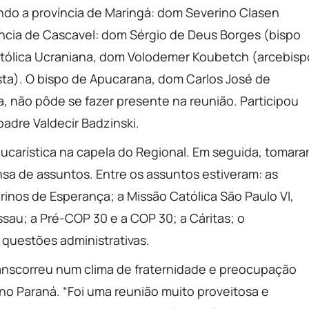
ando a província de Maringá: dom Severino Clasen
ncia de Cascavel: dom Sérgio de Deus Borges (bispo
Católica Ucraniana, dom Volodemer Koubetch (arcebisp
sta). O bispo de Apucarana, dom Carlos José de
a, não pôde se fazer presente na reunião. Participou
adre Valdecir Badzinski.
eucarística na capela do Regional. Em seguida, tomar
nsa de assuntos. Entre os assuntos estiveram: as
rinos de Esperança; a Missão Católica São Paulo VI,
ssau; a Pré-COP 30 e a COP 30; a Cáritas; o
questões administrativas.
transcorreu num clima de fraternidade e preocupação
no Paraná. “Foi uma reunião muito proveitosa e