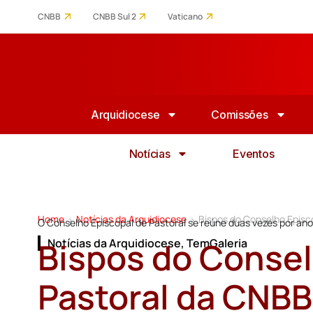
CNBB
CNBB Sul 2
Vaticano
Arquidiocese
Comissões
Notícias
Eventos
Home
Notícias da Arquidiocese
Bispos do Conselho Episco
>
>
O Conselho Episcopal de Pastoral se reúne duas vezes por an
Bispos do Consel
Notícias da Arquidiocese
,
TemGaleria
Pastoral da CNBB