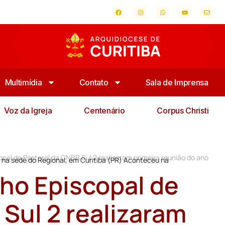
Multimídia
Contato
Sala de Imprensa
Voz da Igreja
Centenário
Corpus Christi
pal de Pastoral da CNBB Sul 2 realizaram primeira reunião do ano
o na sede do Regional, em Curitiba (PR) Aconteceu na
ho Episcopal de
 Sul 2 realizaram