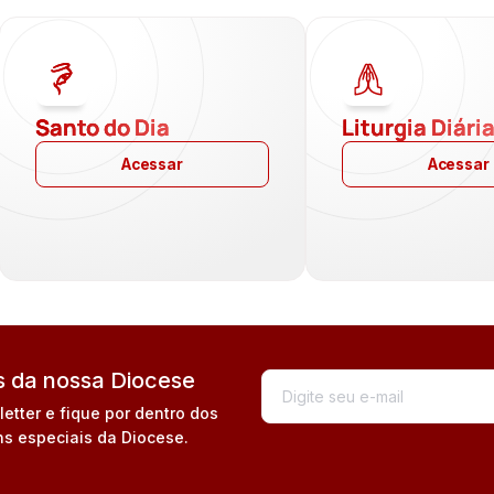
Santo do Dia
Liturgia Diári
Acessar
Acessar
 da nossa Diocese
tter e fique por dentro dos
s especiais da Diocese.