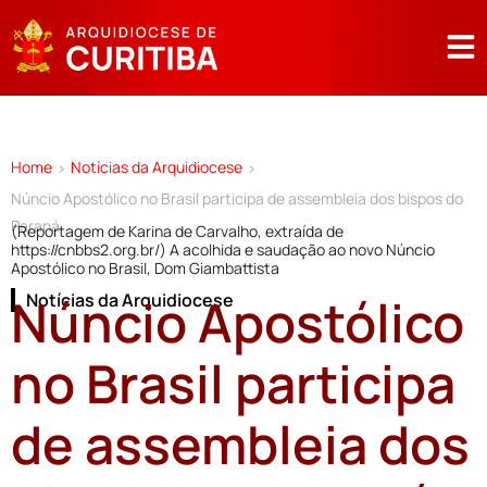
Home
Notícias da Arquidiocese
>
>
Núncio Apostólico no Brasil participa de assembleia dos bispos do
Paraná
(Reportagem de Karina de Carvalho, extraída de
https://cnbbs2.org.br/) A acolhida e saudação ao novo Núncio
Apostólico no Brasil, Dom Giambattista
Núncio Apostólico
Notícias da Arquidiocese
no Brasil participa
de assembleia dos