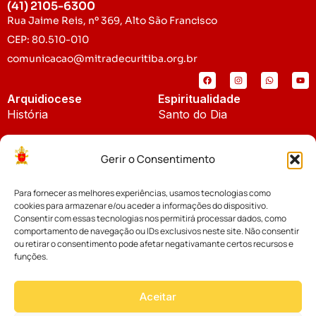
(41) 2105-6300
Rua Jaime Reis, nº 369, Alto São Francisco
CEP: 80.510-010
comunicacao@mitradecuritiba.org.br
Arquidiocese
Espiritualidade
História
Santo do Dia
Padroeira
Liturgia Diária
Gerir o Consentimento
Brasão
Bíblia Online
Para fornecer as melhores experiências, usamos tecnologias como
Notícias
Cúria Diocesana
cookies para armazenar e/ou aceder a informações do dispositivo.
Notícias da Arquidiocese
Consentir com essas tecnologias nos permitirá processar dados, como
Fundo Diocesano
comportamento de navegação ou IDs exclusivos neste site. Não consentir
Notícias Cáritas
ou retirar o consentimento pode afetar negativamante certos recursos e
funções.
Tribunal Eclesiástico
Notícias da Comissão
Vicariatos da Educação
Aceitar
Palavra dos Bispos