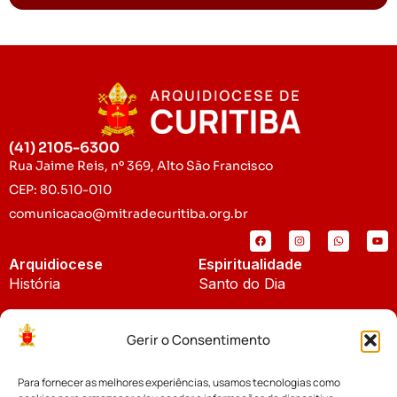
(41) 2105-6300
Rua Jaime Reis, nº 369, Alto São Francisco
CEP: 80.510-010
comunicacao@mitradecuritiba.org.br
Arquidiocese
Espiritualidade
História
Santo do Dia
Padroeira
Liturgia Diária
Gerir o Consentimento
Brasão
Bíblia Online
Para fornecer as melhores experiências, usamos tecnologias como
Notícias
Cúria Diocesana