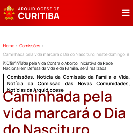
Home
Comissões
>
>
Caminhada pela vida marcará o Dia do Nascituro, neste domingo, 8
de outubro
A Caminhada pela Vida Contra o Aborto, iniciativa da Rede
Nacional em Defesa da Vida e da Família, será realizada
Comissões
,
Notícia da Comissão da Família e Vida
,
Notícia da Comissão das Novas Comunidades
,
Caminhada pela
Notícias da Arquidiocese
vida marcará o Dia
do Nascituro,