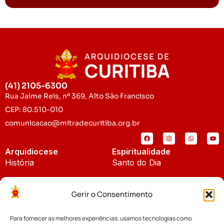
(41) 2105-6300
Rua Jaime Reis, nº 369, Alto São Francisco
CEP: 80.510-010
comunicacao@mitradecuritiba.org.br
Arquidiocese
Espiritualidade
História
Santo do Dia
Padroeira
Liturgia Diária
Gerir o Consentimento
Brasão
Bíblia Online
Para fornecer as melhores experiências, usamos tecnologias como
Notícias
Cúria Diocesana