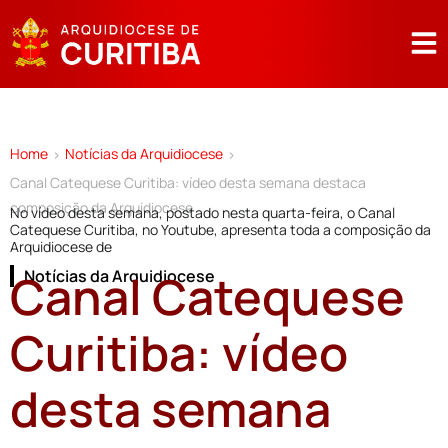
Home
Notícias da Arquidiocese
>
>
Canal Catequese Curitiba: vídeo desta semana destaca
composição da Arquidiocese
No vídeo desta semana, postado nesta quarta-feira, o Canal
Catequese Curitiba, no Youtube, apresenta toda a composição da
Arquidiocese de
Canal Catequese
Notícias da Arquidiocese
Curitiba: vídeo
desta semana