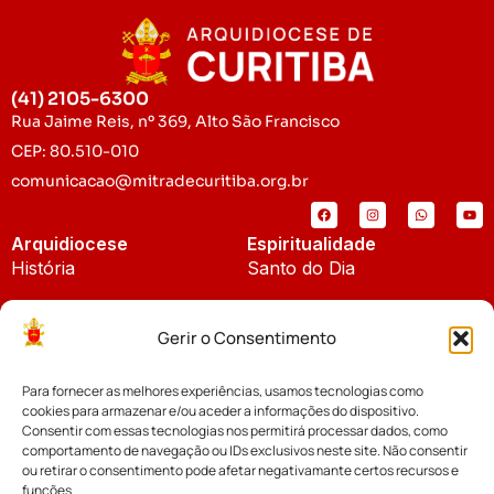
(41) 2105-6300
Rua Jaime Reis, nº 369, Alto São Francisco
CEP: 80.510-010
comunicacao@mitradecuritiba.org.br
Arquidiocese
Espiritualidade
História
Santo do Dia
Padroeira
Liturgia Diária
Gerir o Consentimento
Brasão
Bíblia Online
Para fornecer as melhores experiências, usamos tecnologias como
Notícias
Cúria Diocesana
cookies para armazenar e/ou aceder a informações do dispositivo.
Notícias da Arquidiocese
Consentir com essas tecnologias nos permitirá processar dados, como
Fundo Diocesano
comportamento de navegação ou IDs exclusivos neste site. Não consentir
Notícias Cáritas
ou retirar o consentimento pode afetar negativamante certos recursos e
funções.