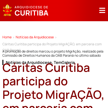
Home
Notícias da Arquidiocese
>
>
Cáritas Curitiba participa do Projeto MigrAÇÃO, em parceria com
OAB Paraná
A promoção de direitos marcou o projeto MigrAção, realizado pela
Comissão de Direitos Humanos da OAB Paraná no último sábado
Cáritas Curitiba
Notícias da Arquidiocese
,
TemGaleria
participa do
Projeto MigrAÇÃO,
em parceria com