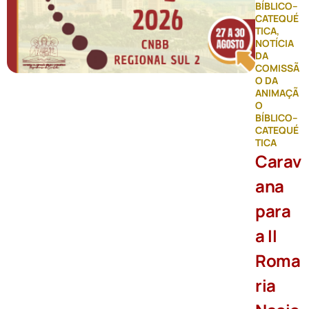
BÍBLICO–
CATEQUÉ
TICA
,
NOTÍCIA
DA
COMISSÃ
O DA
ANIMAÇÃ
O
BÍBLICO–
CATEQUÉ
TICA
Carav
ana
para
a II
Roma
ria