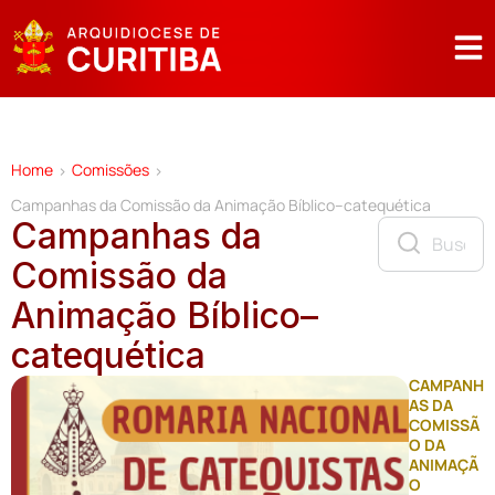
Home
Comissões
>
>
Campanhas da Comissão da Animação Bíblico–catequética
Campanhas da
Comissão da
Animação Bíblico–
catequética
CAMPANH
AS DA
COMISSÃ
O DA
ANIMAÇÃ
O