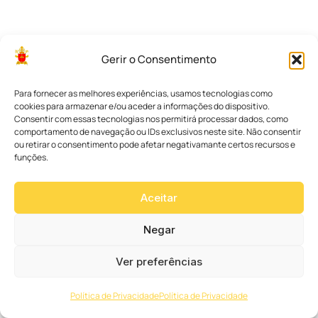
Gerir o Consentimento
Para fornecer as melhores experiências, usamos tecnologias como
cookies para armazenar e/ou aceder a informações do dispositivo.
É
Consentir com essas tecnologias nos permitirá processar dados, como
c
comportamento de navegação ou IDs exclusivos neste site. Não consentir
o
ou retirar o consentimento pode afetar negativamante certos recursos e
funções.
g
r
a
n
Aceitar
d
e
Negar
a
l
e
Ver preferências
g
r
i
Política de Privacidade
Política de Privacidade
a
q