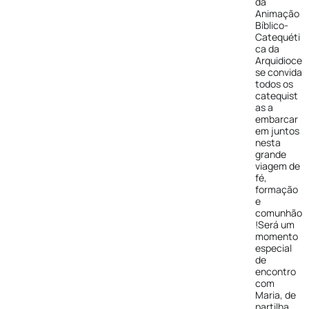
da
Animação
Bíblico-
Catequéti
ca da
Arquidioce
se convida
todos os
catequist
as a
embarcar
em juntos
nesta
grande
viagem de
fé,
formação
e
comunhão
!Será um
momento
especial
de
encontro
com
Maria, de
partilha