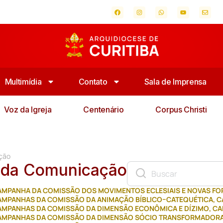
Multimídia
Contato
Sala de Imprensa
Voz da Igreja
Centenário
Corpus Christi
ção
 da Comunicação
AMPANHA DA COMISSÃO DOS MOVIMENTOS ECLESIAIS E NOVAS FOR
AMPANHAS DA COMISSÃO DA ANIMAÇÃO BÍBLICO–CATEQUÉTICA
,
C
AMPANHAS DA COMISSÃO DA DIMENSÃO ECONÔMICA E DÍZIMO
,
CA
AMPANHAS DA COMISSÃO DA DIMENSÃO SÓCIO TRANSFORMADOR