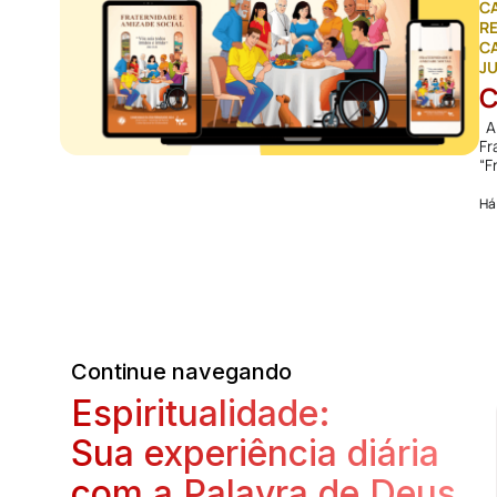
C
R
CA
J
C
A 
Fr
“F
Há
Continue navegando
Espiritualidade:
Sua experiência diária
com a Palavra de Deus