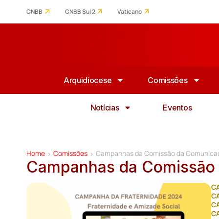
CNBB
CNBB Sul 2
Vaticano
Arquidiocese
Comissões
Notícias
Eventos
Home
Comissões
Campanhas da Comissão da Comunica
>
>
Campanhas da Comissão
C
C
C
C