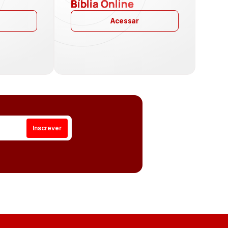
a
Bíblia Online
Acessar