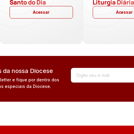
Santo do Dia
Liturgia Diári
Acessar
Acessar
 da nossa Diocese
tter e fique por dentro dos
s especiais da Diocese.