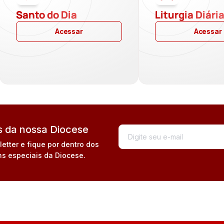
Santo do Dia
Liturgia Diári
Acessar
Acessar
 da nossa Diocese
tter e fique por dentro dos
s especiais da Diocese.