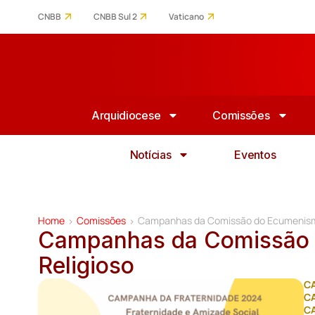
CNBB
CNBB Sul 2
Vaticano
Arquidiocese
Comissões
Notícias
Eventos
Home
Comissões
Campanhas da Comissão do Ecumenismo 
>
>
Campanhas da Comissão d
Religioso
C
C
C