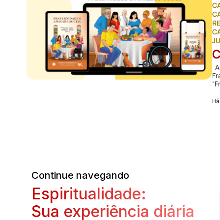
C
C
R
CA
J
C
A 
Fr
“F
Há
Continue navegando
Espiritualidade:
Sua experiência diária