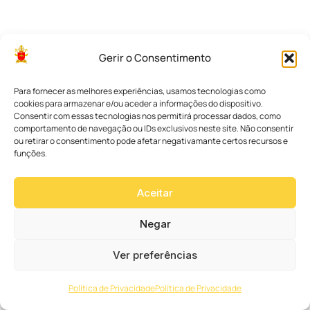
i
c
o
P
Gerir o Consentimento
a
s
t
Para fornecer as melhores experiências, usamos tecnologias como
o
cookies para armazenar e/ou aceder a informações do dispositivo.
r
Consentir com essas tecnologias nos permitirá processar dados, como
a
l
comportamento de navegação ou IDs exclusivos neste site. Não consentir
e
ou retirar o consentimento pode afetar negativamante certos recursos e
t
funções.
a
b
Aceitar
é
C
Negar
a
t
Ver preferências
e
q
u
Política de Privacidade
Política de Privacidade
e
s