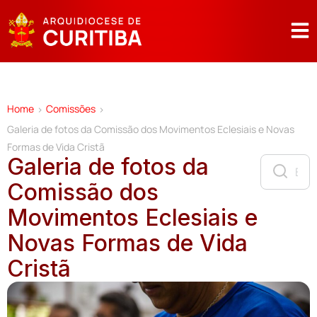
Home
Comissões
>
>
Galeria de fotos da Comissão dos Movimentos Eclesiais e Novas
Formas de Vida Cristã
Galeria de fotos da
Comissão dos
Movimentos Eclesiais e
Novas Formas de Vida
Cristã
C