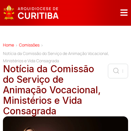
Home
Comissões
>
>
Notícia da Comissão do Serviço de Animação Vocacional,
Ministérios e Vida Consagrada
Notícia da Comissão
do Serviço de
Animação Vocacional,
Ministérios e Vida
Consagrada
N
T