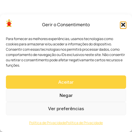
A
A
r
q
Gerir o Consentimento
u
i
d
Para fornecer as melhores experiências, usamos tecnologias como
i
cookies para armazenar e/ou aceder a informações do dispositivo.
o
Consentir com essas tecnologias nos permitirá processar dados, como
c
comportamento de navegação ou IDs exclusivos neste site. Não consentir
e
ou retirar o consentimento pode afetar negativamante certos recursos e
s
e
funções.
d
e
C
Aceitar
u
r
Negar
i
t
i
Ver preferências
b
a
c
Política de Privacidade
Política de Privacidade
o
n