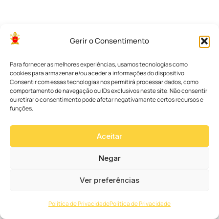
l
o
s
f
i
Gerir o Consentimento
l
h
o
Para fornecer as melhores experiências, usamos tecnologias como
s
cookies para armazenar e/ou aceder a informações do dispositivo.
e
Consentir com essas tecnologias nos permitirá processar dados, como
o
comportamento de navegação ou IDs exclusivos neste site. Não consentir
s
ou retirar o consentimento pode afetar negativamante certos recursos e
v
funções.
o
l
u
Aceitar
n
t
á
Negar
r
i
Ver preferências
o
s
e
Política de Privacidade
Política de Privacidade
i
n