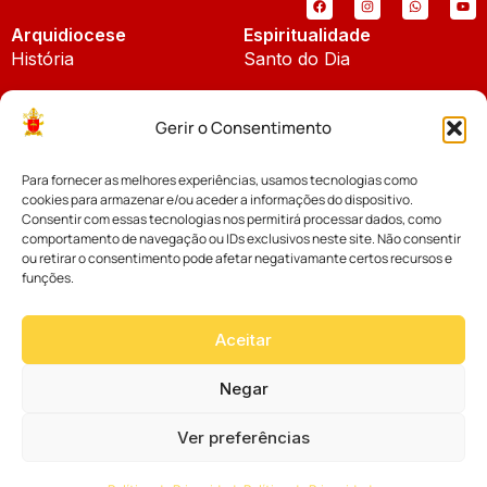
Arquidiocese
Espiritualidade
História
Santo do Dia
Padroeira
Liturgia Diária
Gerir o Consentimento
Brasão
Bíblia Online
Para fornecer as melhores experiências, usamos tecnologias como
Notícias
Cúria Diocesana
cookies para armazenar e/ou aceder a informações do dispositivo.
Notícias da Arquidiocese
Consentir com essas tecnologias nos permitirá processar dados, como
Fundo Diocesano
comportamento de navegação ou IDs exclusivos neste site. Não consentir
Notícias Cáritas
ou retirar o consentimento pode afetar negativamante certos recursos e
funções.
Tribunal Eclesiástico
Notícias da Comissão
Vicariatos da Educação
Aceitar
Palavra dos Bispos
Eventos
Negar
Ver preferências
Website desenvolvido com muito