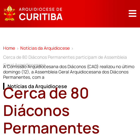
Home
Notícias da Arquidiocese
>
>
Cerca de 80 Diáconos Permanentes participam de Assembleia
Geral Arquidiocesana
A Comissão Arquidiocesana dos Diáconos (CAD) realizou no último
domingo (12), a Assembleia Geral Arquidiocesana dos Diáconos
Permanentes, com a
Cerca de 80
Notícias da Arquidiocese
Diáconos
Permanentes