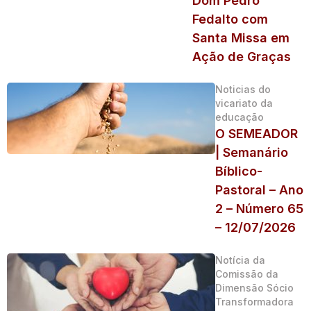
Dom Pedro
Fedalto com
Santa Missa em
Ação de Graças
Noticias do
vicariato da
educação
O SEMEADOR
| Semanário
Bíblico-
Pastoral – Ano
2 – Número 65
– 12/07/2026
Notícia da
Comissão da
Dimensão Sócio
Transformadora