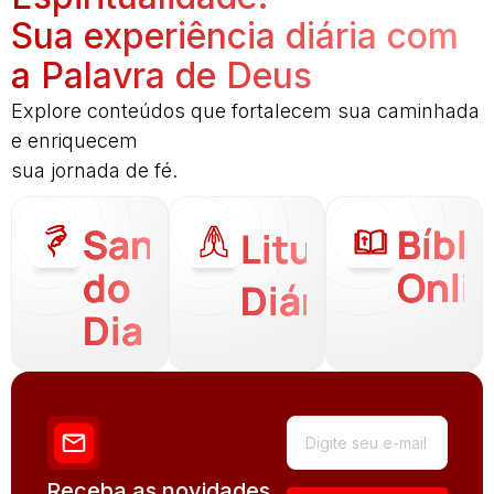
Sua experiência diária com
a Palavra de Deus
Explore conteúdos que fortalecem sua caminhada
e enriquecem
sua jornada de fé.
Santo
Bíbli
Liturgia
do
Onli
Diária
Dia
Receba as novidades