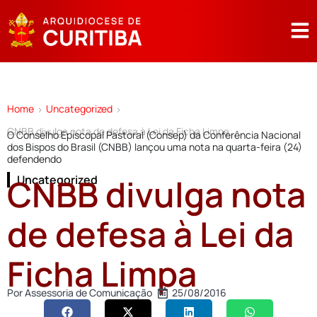
Home
Uncategorized
>
>
CNBB divulga nota de defesa à Lei da Ficha Limpa
O Conselho Episcopal Pastoral (Consep) da Conferência Nacional
dos Bispos do Brasil (CNBB) lançou uma nota na quarta-feira (24)
defendendo
CNBB divulga nota
Uncategorized
de defesa à Lei da
Ficha Limpa
Por
Assessoria de Comunicação
25/08/2016