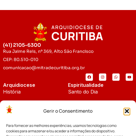
(41) 2105-6300
Rua Jaime Reis, nº 369, Alto São Francisco
CEP: 80.510-010
comunicacao@mitradecuritiba.org.br
Arquidiocese
Espiritualidade
História
Santo do Dia
Padroeira
Liturgia Diária
Gerir o Consentimento
Brasão
Bíblia Online
Para fornecer as melhores experiências, usamos tecnologias como
Notícias
Cúria Diocesana
cookies para armazenar e/ou aceder a informações do dispositivo.
Notícias da Arquidiocese