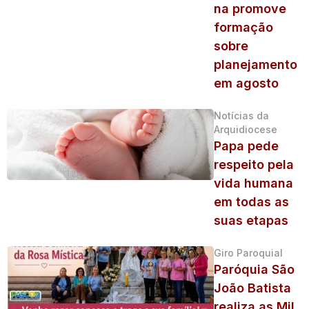
na promove
formação
sobre
planejamento
em agosto
Notícias da
Arquidiocese
Papa pede
respeito pela
vida humana
em todas as
suas etapas
Giro Paroquial
Paróquia São
João Batista
realiza as Mil