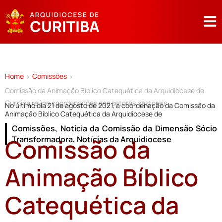
Home
Comissões
>
>
Comissão da Animação Bíblico Catequética da Arquidiocese de
Curitiba reúne coordenações dos setores pastorais
No último dia 21 de agosto de 2021, a coordenação da Comissão da
Animação Bíblico Catequética da Arquidiocese de
Comissões
,
Notícia da Comissão da Dimensão Sócio
Comissão da
Transformadora
,
Notícias da Arquidiocese
Animação Bíblico
Catequética da