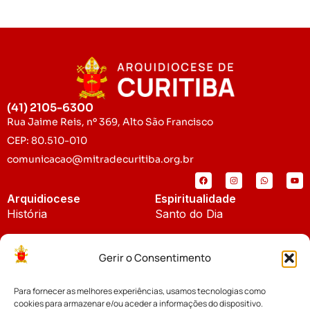
(41) 2105-6300
Rua Jaime Reis, nº 369, Alto São Francisco
CEP: 80.510-010
comunicacao@mitradecuritiba.org.br
Arquidiocese
Espiritualidade
História
Santo do Dia
Padroeira
Liturgia Diária
Gerir o Consentimento
Brasão
Bíblia Online
Para fornecer as melhores experiências, usamos tecnologias como
Notícias
Cúria Diocesana
cookies para armazenar e/ou aceder a informações do dispositivo.
Notícias da Arquidiocese