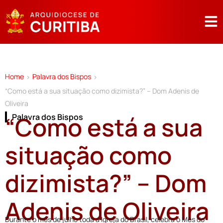
Home
Palavra dos Bispos
>
>
“Como está a sua situação como dizimista?” – Dom Adenis de
Oliveira
“Como está a sua
Palavra dos Bispos
situação como
dizimista?” – Dom
Adenis de Oliveira
Durante o mês de julho toda a Igreja do Brasil, celebra o Mês do