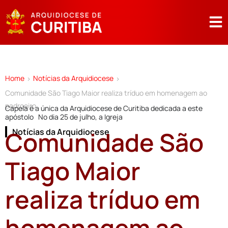
Home
Notícias da Arquidiocese
>
>
Comunidade São Tiago Maior realiza tríduo em homenagem ao
padroeiro
Capela é a única da Arquidiocese de Curitiba dedicada a este
apóstolo No dia 25 de julho, a Igreja
Comunidade São
Notícias da Arquidiocese
Tiago Maior
realiza tríduo em
homenagem ao