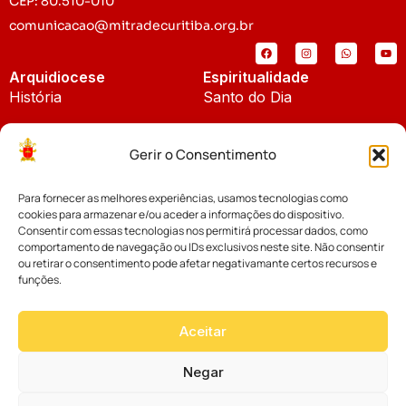
CEP: 80.510-010
comunicacao@mitradecuritiba.org.br
Arquidiocese
Espiritualidade
História
Santo do Dia
Padroeira
Liturgia Diária
Gerir o Consentimento
Brasão
Bíblia Online
Para fornecer as melhores experiências, usamos tecnologias como
Notícias
Cúria Diocesana
cookies para armazenar e/ou aceder a informações do dispositivo.
Notícias da Arquidiocese
Consentir com essas tecnologias nos permitirá processar dados, como
Fundo Diocesano
comportamento de navegação ou IDs exclusivos neste site. Não consentir
Notícias Cáritas
ou retirar o consentimento pode afetar negativamante certos recursos e
funções.
Tribunal Eclesiástico
Notícias da Comissão
Vicariatos da Educação
Aceitar
Palavra dos Bispos
Eventos
Negar