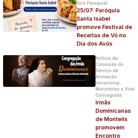
Giro Paroquial
25/07: Paróquia
Santa Isabel
promove Festival de
Receitas de Vó no
Dia dos Avós
Notícia da
Comissão do
Serviço de
Animação
Vocacional,
Ministérios e Vida
Consagrada
Irmãs
Dominicanas
de Monteils
promovem
Encontro