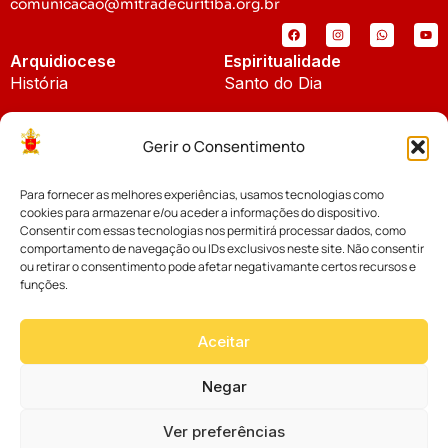
comunicacao@mitradecuritiba.org.br
Arquidiocese
Espiritualidade
História
Santo do Dia
Padroeira
Liturgia Diária
Gerir o Consentimento
Brasão
Bíblia Online
Para fornecer as melhores experiências, usamos tecnologias como
Notícias
Cúria Diocesana
cookies para armazenar e/ou aceder a informações do dispositivo.
Notícias da Arquidiocese
Consentir com essas tecnologias nos permitirá processar dados, como
Fundo Diocesano
comportamento de navegação ou IDs exclusivos neste site. Não consentir
Notícias Cáritas
ou retirar o consentimento pode afetar negativamante certos recursos e
funções.
Tribunal Eclesiástico
Notícias da Comissão
Vicariatos da Educação
Aceitar
Palavra dos Bispos
Eventos
Negar
Ver preferências