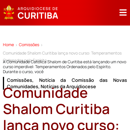
Home
Comissões
>
>
Comunidade Shalom Curitiba lança novo curso: Temperamentos
Ordenados pelo Espírito
A Comunidade Católica Shalom de Curitiba está lançando um novo
curso imperdível: Temperamentos Ordenados pelo Espírito.
Durante o curso, você
Comissões
,
Notícia da Comissão das Novas
Comunidade
Comunidades
,
Notícias da Arquidiocese
Shalom Curitiba
lança novo curso: