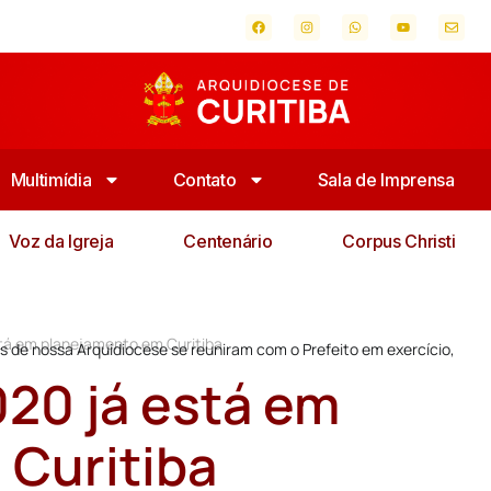
Multimídia
Contato
Sala de Imprensa
Voz da Igreja
Centenário
Corpus Christi
stá em planejamento em Curitiba
s de nossa Arquidiocese se reuniram com o Prefeito em exercício,
020 já está em
 Curitiba