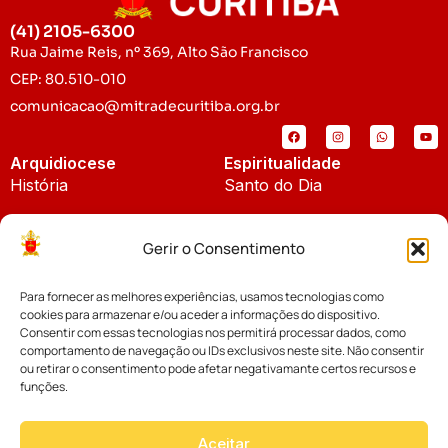
(41) 2105-6300
Rua Jaime Reis, nº 369, Alto São Francisco
CEP: 80.510-010
comunicacao@mitradecuritiba.org.br
Arquidiocese
Espiritualidade
História
Santo do Dia
Padroeira
Liturgia Diária
Gerir o Consentimento
Brasão
Bíblia Online
Para fornecer as melhores experiências, usamos tecnologias como
Notícias
Cúria Diocesana
cookies para armazenar e/ou aceder a informações do dispositivo.
Notícias da Arquidiocese
Consentir com essas tecnologias nos permitirá processar dados, como
Fundo Diocesano
comportamento de navegação ou IDs exclusivos neste site. Não consentir
Notícias Cáritas
ou retirar o consentimento pode afetar negativamante certos recursos e
funções.
Tribunal Eclesiástico
Notícias da Comissão
Vicariatos da Educação
Aceitar