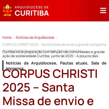
Home
Notícias da Arquidiocese
>
>
CORPUS CHRISTI 2025 – Santa Missa de envio e grande campanha
de solidariedade acontecem neste final de semana
Curitiba inicia preparação com bênção nas comunidades e grande
ação de solidariedade Curitiba, junho de 2025 – A poucos dias
Notícias da Arquidiocese
,
Pautas atuais
,
Sala de
CORPUS CHRISTI
Imprensa
2025 – Santa
Missa de envio e