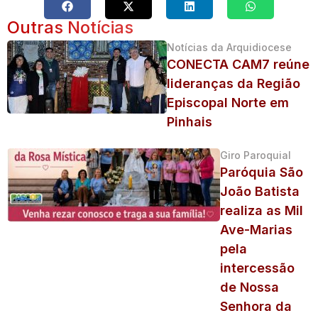
Outras Notícias
Notícias da Arquidiocese
CONECTA CAM7 reúne
lideranças da Região
Episcopal Norte em
Pinhais
Giro Paroquial
Paróquia São
João Batista
realiza as Mil
Ave-Marias
pela
intercessão
de Nossa
Senhora da