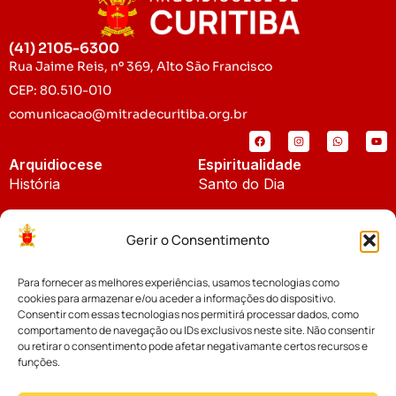
(41) 2105-6300
Rua Jaime Reis, nº 369, Alto São Francisco
CEP: 80.510-010
comunicacao@mitradecuritiba.org.br
Arquidiocese
Espiritualidade
História
Santo do Dia
Padroeira
Liturgia Diária
Gerir o Consentimento
Brasão
Bíblia Online
Para fornecer as melhores experiências, usamos tecnologias como
Notícias
Cúria Diocesana
cookies para armazenar e/ou aceder a informações do dispositivo.
Notícias da Arquidiocese
Consentir com essas tecnologias nos permitirá processar dados, como
Fundo Diocesano
comportamento de navegação ou IDs exclusivos neste site. Não consentir
Notícias Cáritas
ou retirar o consentimento pode afetar negativamante certos recursos e
funções.
Tribunal Eclesiástico
Notícias da Comissão