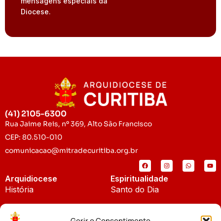
mensagens especiais da
Diocese.
(41) 2105-6300
Rua Jaime Reis, nº 369, Alto São Francisco
CEP: 80.510-010
comunicacao@mitradecuritiba.org.br
Arquidiocese
Espiritualidade
História
Santo do Dia
Padroeira
Liturgia Diária
Gerir o Consentimento