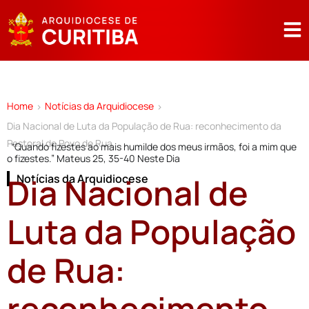
Home
Notícias da Arquidiocese
>
>
Dia Nacional de Luta da População de Rua: reconhecimento da
Pastoral do Povo de Rua
“Quando fizestes ao mais humilde dos meus irmãos, foi a mim que
o fizestes.” Mateus 25, 35-40 Neste Dia
Dia Nacional de
Notícias da Arquidiocese
Luta da População
de Rua:
reconhecimento