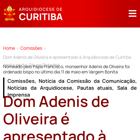
Home
Comissões
>
>
Dom Adenis de Oliveira é apresentado à Arquidiocese de Curitiba
nesta sexta, 24, na Catedral
Nomeado pelo Papa Francisco, monsenhor Adenis de Oliveira foi
ordenado bispo no último dia 11 de maio em Vargem Bonita
Comissões
,
Notícia da Comissão da Comunicação
,
Notícias da Arquidiocese
,
Pautas atuais
,
Sala de
Dom Adenis de
Imprensa
Oliveira é
apresentado à