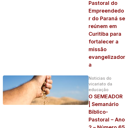
Pastoral do
Empreendedo
r do Paraná se
reúnem em
Curitiba para
fortalecer a
missão
evangelizador
a
Noticias do
vicariato da
educação
O SEMEADOR
| Semanário
Bíblico-
Pastoral – Ano
2 – Número 65