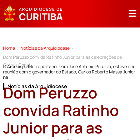
Home
Notícias da Arquidiocese
>
>
Dom Peruzzo convida Ratinho Junior para as celebrações de
Corpus Christi
O Arcebispo Metropolitano, Dom José Antonio Peruzzo, esteve em
reunião com o governador do Estado, Carlos Roberto Massa Junior,
na
Dom Peruzzo
Notícias da Arquidiocese
convida Ratinho
Junior para as