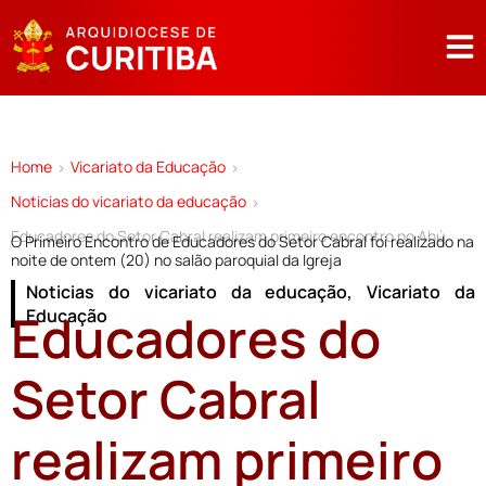
Home
Vicariato da Educação
>
>
Noticias do vicariato da educação
>
Educadores do Setor Cabral realizam primeiro encontro no Ahú
O Primeiro Encontro de Educadores do Setor Cabral foi realizado na
noite de ontem (20) no salão paroquial da Igreja
Noticias do vicariato da educação
,
Vicariato da
Educadores do
Educação
Setor Cabral
realizam primeiro