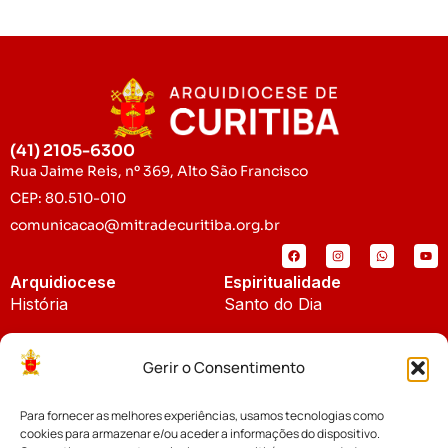
(41) 2105-6300
Rua Jaime Reis, nº 369, Alto São Francisco
CEP: 80.510-010
comunicacao@mitradecuritiba.org.br
Arquidiocese
Espiritualidade
História
Santo do Dia
Padroeira
Liturgia Diária
Gerir o Consentimento
Brasão
Bíblia Online
Para fornecer as melhores experiências, usamos tecnologias como
Notícias
Cúria Diocesana
cookies para armazenar e/ou aceder a informações do dispositivo.
Notícias da Arquidiocese