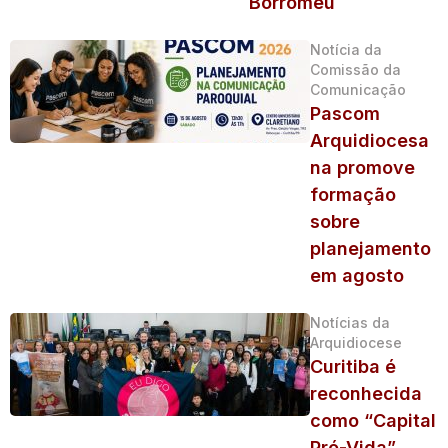
Borromeu
Notícia da
Comissão da
Comunicação
Pascom
Arquidiocesa
na promove
formação
sobre
planejamento
em agosto
Notícias da
Arquidiocese
Curitiba é
reconhecida
como “Capital
Pró-Vida”