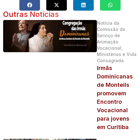
Outras Notícias
Notícia da
Comissão do
Serviço de
Animação
Vocacional,
Ministérios e Vida
Consagrada
Irmãs
Dominicanas
de Monteils
promovem
Encontro
Vocacional
para jovens
em Curitiba