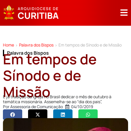
Home
Palavra dos Bispos
Em tempos de Sínodo e de Missão
>
>
Em tempos de
Palavra dos Bispos
Sínodo e de
Missão
É já tradição da Igreja no Brasil dedicar o mês de outubro à
temática missionária. Assemelha-se ao “dia dos pais”,
Por
Assessoria de Comunicação
04/10/2019