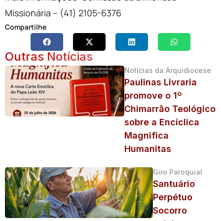
Missionária – (41) 2105-6376
Compartilhe
Outras Notícias
Notícias da Arquidiocese
Paulinas Livraria
promove o 1º
Chimarrão Teológico
sobre a Encíclica
Magnifica
Humanitas
Giro Paroquial
Santuário
Perpétuo
Socorro