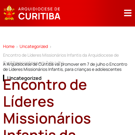
Home
Uncategorized
>
>
Encontro de Líderes Missionários Infantis da Arquidiocese de
Curitiba acontece em 7 de julho
A Arquidiocese de Curitiba vai promover em 7 de julho o Encontro
de Líderes Missionários Infantis, para crianças e adolescentes
Encontro de
Uncategorized
Líderes
Missionários
Infantis da