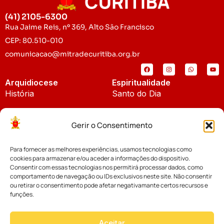
(41) 2105-6300
Rua Jaime Reis, nº 369, Alto São Francisco
CEP: 80.510-010
comunicacao@mitradecuritiba.org.br
Arquidiocese
Espiritualidade
História
Santo do Dia
Padroeira
Liturgia Diária
Gerir o Consentimento
Brasão
Bíblia Online
Para fornecer as melhores experiências, usamos tecnologias como
Notícias
Cúria Diocesana
cookies para armazenar e/ou aceder a informações do dispositivo.
Notícias da Arquidiocese
Consentir com essas tecnologias nos permitirá processar dados, como
Fundo Diocesano
comportamento de navegação ou IDs exclusivos neste site. Não consentir
Notícias Cáritas
ou retirar o consentimento pode afetar negativamante certos recursos e
funções.
Tribunal Eclesiástico
Notícias da Comissão
Vicariatos da Educação
Aceitar