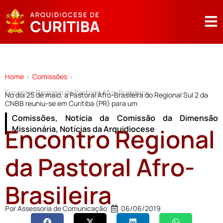
Home
Comissões
>
>
Encontro Regional da Pastoral Afro-Brasileira
No dia 25 de maio, a Pastoral Afro-Brasileira do Regional Sul 2 da
CNBB reuniu-se em Curitiba (PR) para um
Comissões
,
Notícia da Comissão da Dimensão
Encontro Regional
Missionária
,
Notícias da Arquidiocese
da Pastoral Afro-
Brasileira
Por
Assessoria de Comunicação
06/06/2019