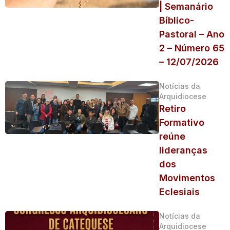
| Semanário
Bíblico-
Pastoral – Ano
2 – Número 65
– 12/07/2026
Notícias da
Arquidiocese
Retiro
Formativo
reúne
lideranças
dos
Movimentos
Eclesiais
Notícias da
Arquidiocese