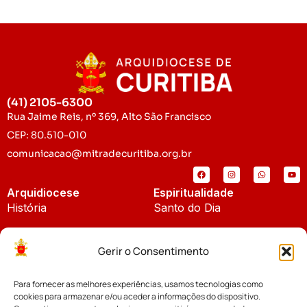
(41) 2105-6300
Rua Jaime Reis, nº 369, Alto São Francisco
CEP: 80.510-010
comunicacao@mitradecuritiba.org.br
Arquidiocese
Espiritualidade
História
Santo do Dia
Padroeira
Liturgia Diária
Gerir o Consentimento
Brasão
Bíblia Online
Para fornecer as melhores experiências, usamos tecnologias como
Notícias
Cúria Diocesana
cookies para armazenar e/ou aceder a informações do dispositivo.
Notícias da Arquidiocese