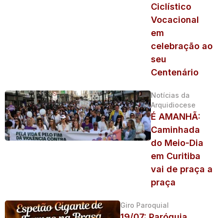
Ciclístico
Vocacional
em
celebração ao
seu
Centenário
Notícias da
Arquidiocese
É AMANHÃ:
Caminhada
do Meio-Dia
em Curitiba
vai de praça a
praça
Giro Paroquial
19/07: Paróquia