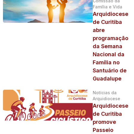
Comissão da
Família e Vida
Arquidiocese
de Curitiba
abre
programação
da Semana
Nacional da
Família no
Santuário de
Guadalupe
Notícias da
Arquidiocese
Arquidiocese
de Curitiba
promove
Passeio