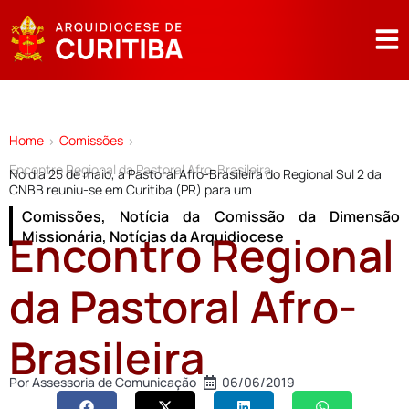
Home
Comissões
>
>
Encontro Regional da Pastoral Afro-Brasileira
No dia 25 de maio, a Pastoral Afro-Brasileira do Regional Sul 2 da
CNBB reuniu-se em Curitiba (PR) para um
Comissões
,
Notícia da Comissão da Dimensão
Encontro Regional
Missionária
,
Notícias da Arquidiocese
da Pastoral Afro-
Brasileira
Por
Assessoria de Comunicação
06/06/2019