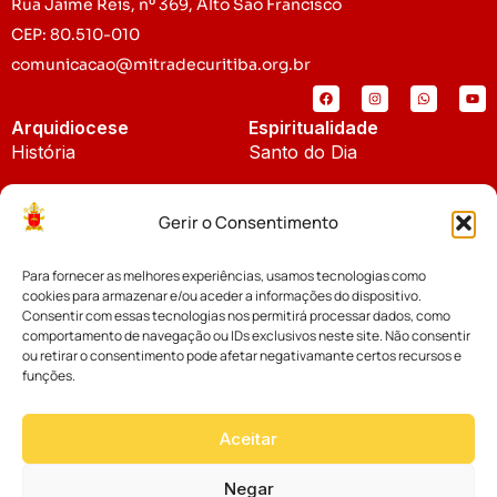
Rua Jaime Reis, nº 369, Alto São Francisco
CEP: 80.510-010
comunicacao@mitradecuritiba.org.br
Arquidiocese
Espiritualidade
História
Santo do Dia
Padroeira
Liturgia Diária
Gerir o Consentimento
Brasão
Bíblia Online
Para fornecer as melhores experiências, usamos tecnologias como
Notícias
Cúria Diocesana
cookies para armazenar e/ou aceder a informações do dispositivo.
Notícias da Arquidiocese
Consentir com essas tecnologias nos permitirá processar dados, como
Fundo Diocesano
comportamento de navegação ou IDs exclusivos neste site. Não consentir
Notícias Cáritas
ou retirar o consentimento pode afetar negativamante certos recursos e
funções.
Tribunal Eclesiástico
Notícias da Comissão
Vicariatos da Educação
Aceitar
Palavra dos Bispos
Eventos
Negar