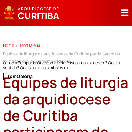
Home
TemGaleria
>
>
Equipes de liturgia da arquidiocese de Curitiba participaram de
formação sobre Quaresma e Páscoa
O que o Tempo da Quaresma e da Páscoa nos sugerem? Qual o
sentido? Quais os seus símbolos e a
Equipes de liturgia
TemGaleria
da arquidiocese
de Curitiba
participaram de