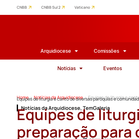
CNBB
CNBB Sul 2
Vaticano
Arquidiocese
Comissões
Notícias
Eventos
Home
Notícias da Arquidiocese
Equipes de liturgia e can
>
>
Equipes de liturgia e canto de diversas paróquias e comunida
Equipes de liturg
Notícias da Arquidiocese
,
TemGaleria
preparação para o