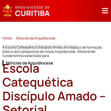
Home
Notícias da Arquidiocese
>
>
Escola Catequética Discípulo Amado – Setorial
A Escola Catequética Discípulo Amado é o espaço de formação
básica dos catequistas de nossa Arquidiocese, oferecendo
fundamentos essenciais para
Escola
Notícias da Arquidiocese
Catequética
Discípulo Amado –
Setorial