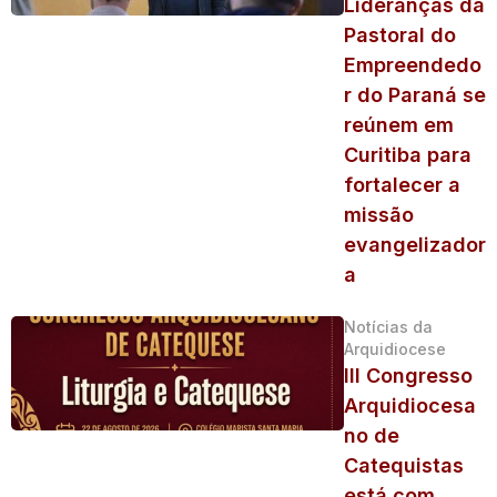
Lideranças da
Pastoral do
Empreendedo
r do Paraná se
reúnem em
Curitiba para
fortalecer a
missão
evangelizador
a
Notícias da
Arquidiocese
III Congresso
Arquidiocesa
no de
Catequistas
está com