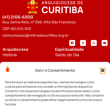
(41) 2105-6300
Rua Jaime Reis, nº 369, Alto São Francisco
CEP: 80.510-010
comunicacao@mitradecuritiba.org.br
Arquidiocese
Espiritualidade
História
Santo do Dia
Padroeira
Liturgia Diária
Gerir o Consentimento
Brasão
Bíblia Online
Para fornecer as melhores experiências, usamos tecnologias como
Notícias
Cúria Diocesana
cookies para armazenar e/ou aceder a informações do dispositivo.
Notícias da Arquidiocese
Consentir com essas tecnologias nos permitirá processar dados, como
Fundo Diocesano
comportamento de navegação ou IDs exclusivos neste site. Não consentir
Notícias Cáritas
ou retirar o consentimento pode afetar negativamante certos recursos e
funções.
Tribunal Eclesiástico