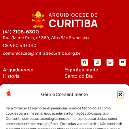
(41) 2105-6300
Rua Jaime Reis, nº 369, Alto São Francisco
CEP: 80.510-010
comunicacao@mitradecuritiba.org.br
Arquidiocese
Espiritualidade
História
Santo do Dia
Padroeira
Liturgia Diária
Gerir o Consentimento
Brasão
Bíblia Online
Para fornecer as melhores experiências, usamos tecnologias como
Notícias
Cúria Diocesana
cookies para armazenar e/ou aceder a informações do dispositivo.
Notícias da Arquidiocese
Consentir com essas tecnologias nos permitirá processar dados, como
Fundo Diocesano
comportamento de navegação ou IDs exclusivos neste site. Não consentir
Notícias Cáritas
ou retirar o consentimento pode afetar negativamante certos recursos e