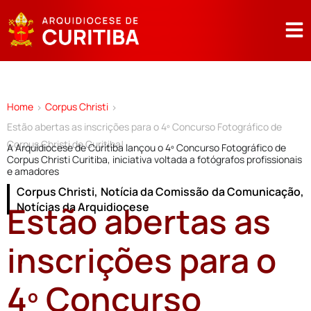
Home
Corpus Christi
>
>
Estão abertas as inscrições para o 4º Concurso Fotográfico de
Corpus Christi de Curitiba!
A Arquidiocese de Curitiba lançou o 4º Concurso Fotográfico de
Corpus Christi Curitiba, iniciativa voltada a fotógrafos profissionais
e amadores
Corpus Christi
,
Notícia da Comissão da Comunicação
,
Estão abertas as
Notícias da Arquidiocese
inscrições para o
4º Concurso