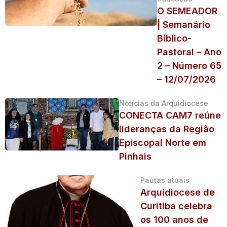
O SEMEADOR
| Semanário
Bíblico-
Pastoral – Ano
2 – Número 65
– 12/07/2026
Notícias da Arquidiocese
CONECTA CAM7 reúne
lideranças da Região
Episcopal Norte em
Pinhais
Pautas atuais
Arquidiocese de
Curitiba celebra
os 100 anos de