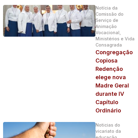
Notícia da
Comissão do
Serviço de
Animação
Vocacional,
Ministérios e Vida
Consagrada
Congregação
Copiosa
Redenção
elege nova
Madre Geral
durante IV
Capítulo
Ordinário
Noticias do
vicariato da
educação