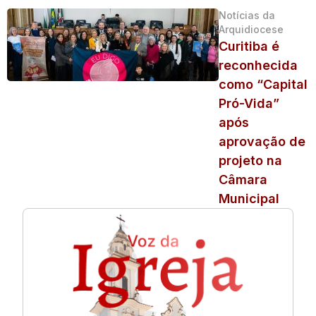
Notícias da
Arquidiocese
Curitiba é
reconhecida
como “Capital
Pró-Vida”
após
aprovação de
projeto na
Câmara
Municipal