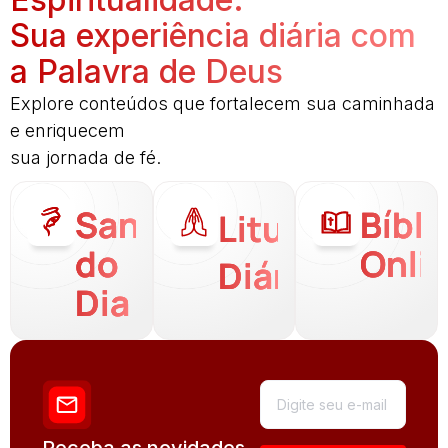
Sua experiência diária com
a Palavra de Deus
Explore conteúdos que fortalecem sua caminhada
e enriquecem
sua jornada de fé.
Santo
Bíbli
Liturgia
do
Onli
Diária
Dia