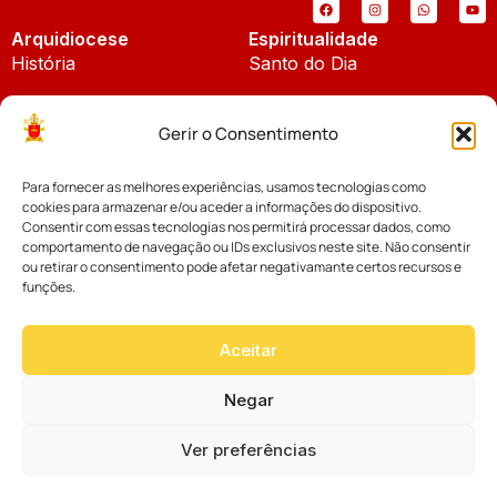
Arquidiocese
Espiritualidade
História
Santo do Dia
Padroeira
Liturgia Diária
Gerir o Consentimento
Brasão
Bíblia Online
Para fornecer as melhores experiências, usamos tecnologias como
Notícias
Cúria Diocesana
cookies para armazenar e/ou aceder a informações do dispositivo.
Notícias da Arquidiocese
Consentir com essas tecnologias nos permitirá processar dados, como
Fundo Diocesano
comportamento de navegação ou IDs exclusivos neste site. Não consentir
Notícias Cáritas
ou retirar o consentimento pode afetar negativamante certos recursos e
funções.
Tribunal Eclesiástico
Notícias da Comissão
Vicariatos da Educação
Aceitar
Palavra dos Bispos
Eventos
Negar
Ver preferências
Website desenvolvido com muito