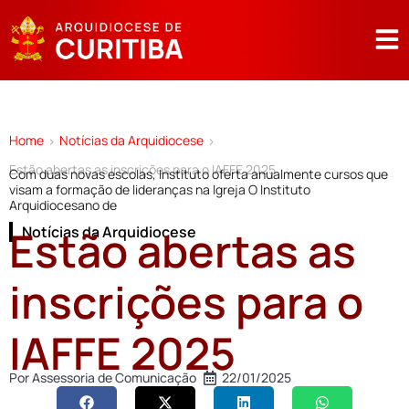
Home
Notícias da Arquidiocese
>
>
Estão abertas as inscrições para o IAFFE 2025
Com duas novas escolas, Instituto oferta anualmente cursos que
visam a formação de lideranças na Igreja O Instituto
Arquidiocesano de
Estão abertas as
Notícias da Arquidiocese
inscrições para o
IAFFE 2025
Por
Assessoria de Comunicação
22/01/2025