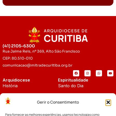
(41) 2105-6300
Rua Jaime Reis, nº 369, Alto São Francisco
CEP: 80.510-010
comunicacao@mitradecuritiba.org.br
Arquidiocese
Espiritualidade
História
Santo do Dia
Padroeira
Liturgia Diária
Gerir o Consentimento
Brasão
Bíblia Online
Para fornecer as melhores experiências, usamos tecnologias como
Notícias
Cúria Diocesana