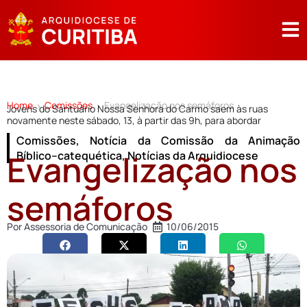
Home
Comissões
Evangelização nos semáforos
>
>
Jovens do Santuário Nossa Senhora do Carmo saem às ruas
novamente neste sábado, 13, à partir das 9h, para abordar
Comissões
,
Notícia da Comissão da Animação
Evangelização nos
Bíblico–catequética
,
Notícias da Arquidiocese
semáforos
Por
Assessoria de Comunicação
10/06/2015